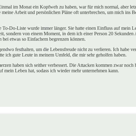
inmal im Monat ein Kopfweh zu haben, war für mich normal, aber letzt
te meine Arbeit und persönlichen Pläne oft unterbrechen, um mich ins 
 To-Do-Liste wurde immer länger. Sie hatte einen Einfluss auf mein L
eit, sondern von einem Moment, in dem ich einer Person 20 Sekunden 
ch bei etwas so Einfachem begrenzen können.
 irgendwo festhalten, um die Lebensfreude nicht zu verlieren. Ich habe
tte ich gute Leute in meinem Umfeld, die mir sehr geholfen haben.
en haben sich seither verbessert. Die Attacken kommen zwar noch häufi
 auf mein Leben hat, sodass ich wieder mehr unternehmen kann.